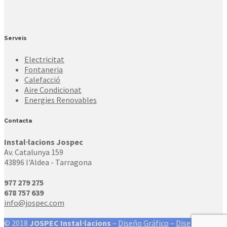
Serveis
Electricitat
Fontaneria
Calefacció
Aire Condicionat
Energies Renovables
Contacta
Instal·lacions Jospec
Av. Catalunya 159
43896 l'Aldea - Tarragona
977 279 275
678 757 639
info@jospec.com
© 2018
JOSPEC Instal·lacions
–
Diseño Gráfico
–
Diseño Web