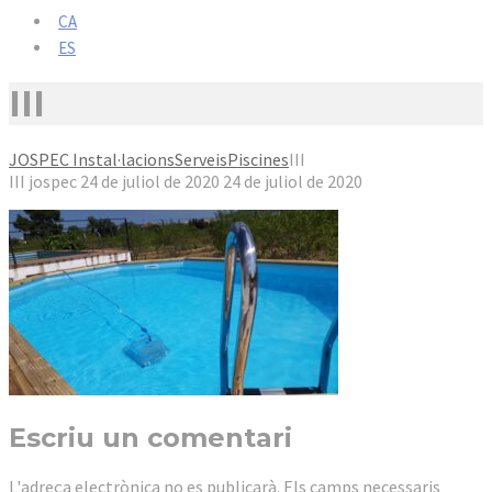
CA
ES
III
JOSPEC Instal·lacions
Serveis
Piscines
III
III
jospec
24 de juliol de 2020
24 de juliol de 2020
Escriu un comentari
L'adreça electrònica no es publicarà.
Els camps necessaris