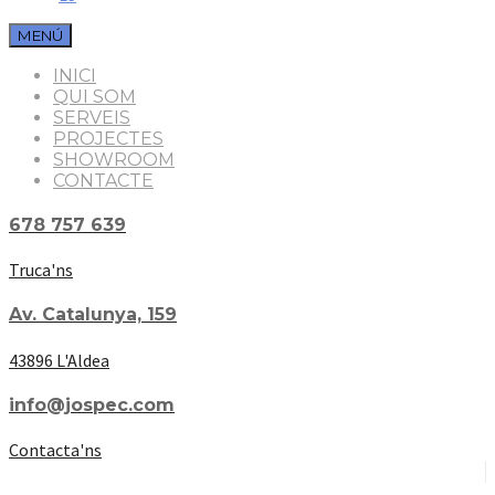
MENÚ
INICI
QUI SOM
SERVEIS
PROJECTES
SHOWROOM
CONTACTE
678 757 639
Truca'ns
Av. Catalunya, 159
43896 L'Aldea
info@jospec.com
Contacta'ns