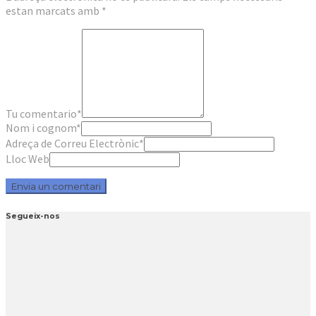
estan marcats amb
*
Tu comentario
*
Nom i cognom
*
Adreça de Correu Electrònic
*
Lloc Web
Segueix-nos