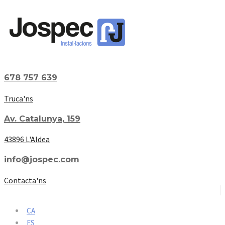
678 757 639
Truca'ns
Av. Catalunya, 159
43896 L'Aldea
info@jospec.com
Contacta'ns
CA
ES