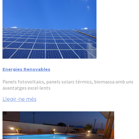
Energies Renovables
Panels fotovoltaics, panels solars tèrmics, biomassa amb uns
avantatges excel·lents
Llegir-ne més