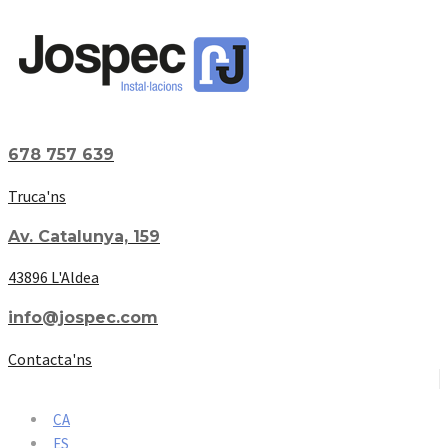
678 757 639
Truca'ns
Av. Catalunya, 159
43896 L'Aldea
info@jospec.com
Contacta'ns
CA
ES