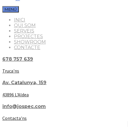
MENÚ
INICI
QUI SOM
SERVEIS
PROJECTES
SHOWROOM
CONTACTE
678 757 639
Truca'ns
Av. Catalunya, 159
43896 L'Aldea
info@jospec.com
Contacta'ns