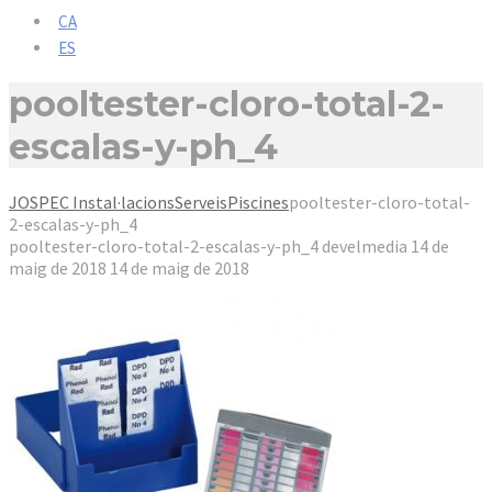
CA
ES
pooltester-cloro-total-2-
escalas-y-ph_4
JOSPEC Instal·lacions
Serveis
Piscines
pooltester-cloro-total-
2-escalas-y-ph_4
pooltester-cloro-total-2-escalas-y-ph_4
develmedia
14 de
maig de 2018
14 de maig de 2018