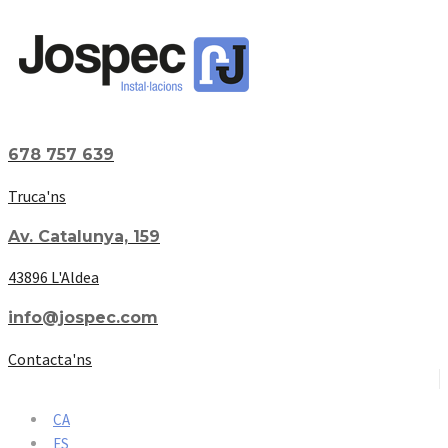
678 757 639
Truca'ns
Av. Catalunya, 159
43896 L'Aldea
info@jospec.com
Contacta'ns
CA
ES