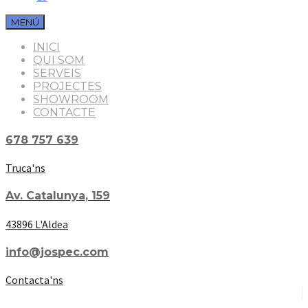
MENÚ
INICI
QUI SOM
SERVEIS
PROJECTES
SHOWROOM
CONTACTE
678 757 639
Truca'ns
Av. Catalunya, 159
43896 L'Aldea
info@jospec.com
Contacta'ns