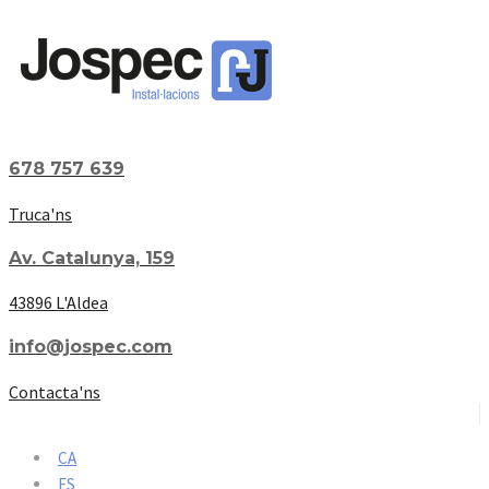
678 757 639
Truca'ns
Av. Catalunya, 159
43896 L'Aldea
info@jospec.com
Contacta'ns
CA
ES