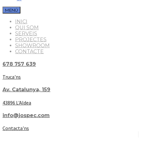
MENÚ
INICI
QUI SOM
SERVEIS
PROJECTES
SHOWROOM
CONTACTE
678 757 639
Truca'ns
Av. Catalunya, 159
43896 L'Aldea
info@jospec.com
Contacta'ns