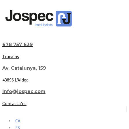
678 757 639
Truca'ns
Av. Catalunya, 159
43896 L'Aldea
info@jospec.com
Contacta'ns
CA
ES