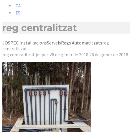
CA
ES
reg centralitzat
JOSPEC Instal·lacions
Serveis
Regs Automatitzats
reg
centralitzat
reg centralitzat
jospec
26 de gener de 2018
26 de gener de 2018