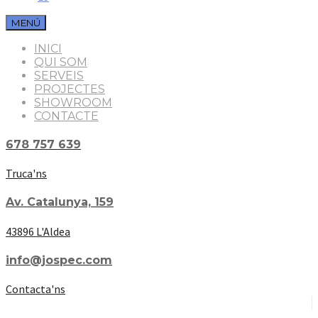
MENÚ
INICI
QUI SOM
SERVEIS
PROJECTES
SHOWROOM
CONTACTE
678 757 639
Truca'ns
Av. Catalunya, 159
43896 L'Aldea
info@jospec.com
Contacta'ns