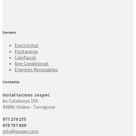
Serveis
Electricitat
Fontaneria
Calefacció
Aire Condicionat
Energies Renovables
Contacta
Instal·lacions Jospec
Av. Catalunya 159
43896 l'Aldea - Tarragona
977 279 275
678 757 639
info@jospec.com