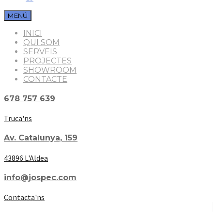
MENÚ
INICI
QUI SOM
SERVEIS
PROJECTES
SHOWROOM
CONTACTE
678 757 639
Truca'ns
Av. Catalunya, 159
43896 L'Aldea
info@jospec.com
Contacta'ns