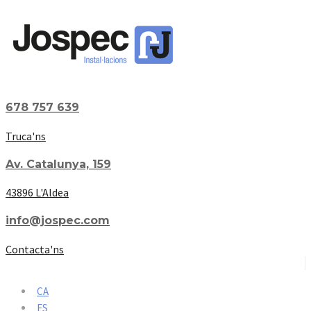
678 757 639
Truca'ns
Av. Catalunya, 159
43896 L'Aldea
info@jospec.com
Contacta'ns
CA
ES