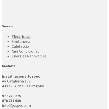
Serveis
Electricitat
Fontaneria
Calefacció
Aire Condicionat
Energies Renovables
Contacta
Instal·lacions Jospec
Av. Catalunya 159
43896 l'Aldea - Tarragona
977 279 275
678 757 639
info@jospec.com