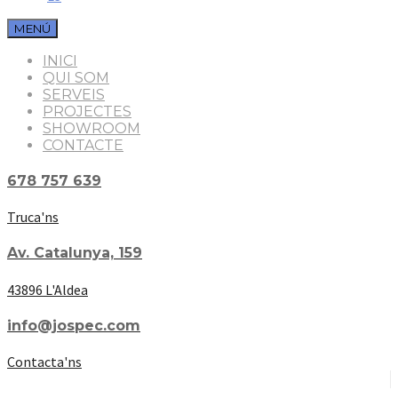
MENÚ
INICI
QUI SOM
SERVEIS
PROJECTES
SHOWROOM
CONTACTE
678 757 639
Truca'ns
Av. Catalunya, 159
43896 L'Aldea
info@jospec.com
Contacta'ns