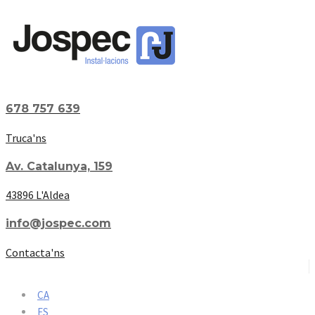
678 757 639
Truca'ns
Av. Catalunya, 159
43896 L'Aldea
info@jospec.com
Contacta'ns
CA
ES