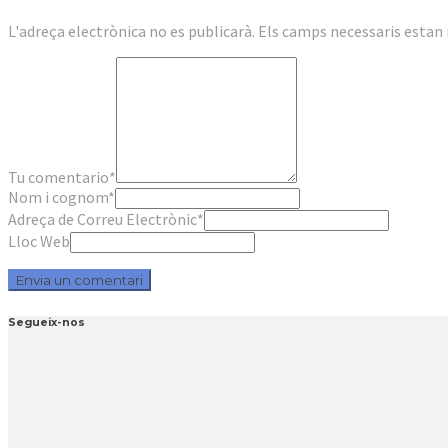
L'adreça electrònica no es publicarà.
Els camps necessaris esta
Tu comentario
*
Nom i cognom
*
Adreça de Correu Electrònic
*
Lloc Web
Segueix-nos