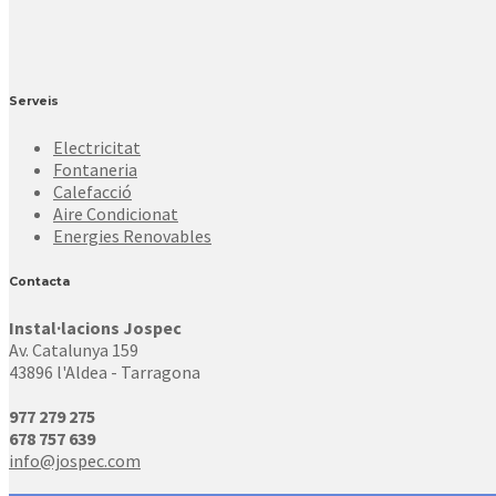
Serveis
Electricitat
Fontaneria
Calefacció
Aire Condicionat
Energies Renovables
Contacta
Instal·lacions Jospec
Av. Catalunya 159
43896 l'Aldea - Tarragona
977 279 275
678 757 639
info@jospec.com