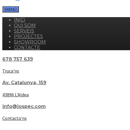
MENÚ
INICI
QUI SOM
SERVEIS
PROJECTES
SHOWROOM
CONTACTE
678 757 639
Truca'ns
Av. Catalunya, 159
43896 L'Aldea
info@jospec.com
Contacta'ns