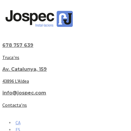
678 757 639
Truca'ns
Av. Catalunya, 159
43896 L'Aldea
info@jospec.com
Contacta'ns
CA
ES