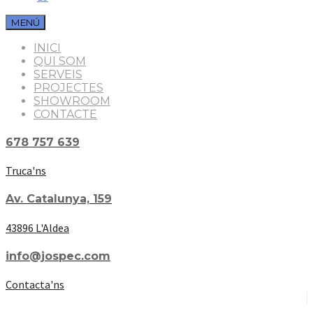
MENÚ
INICI
QUI SOM
SERVEIS
PROJECTES
SHOWROOM
CONTACTE
678 757 639
Truca'ns
Av. Catalunya, 159
43896 L'Aldea
info@jospec.com
Contacta'ns