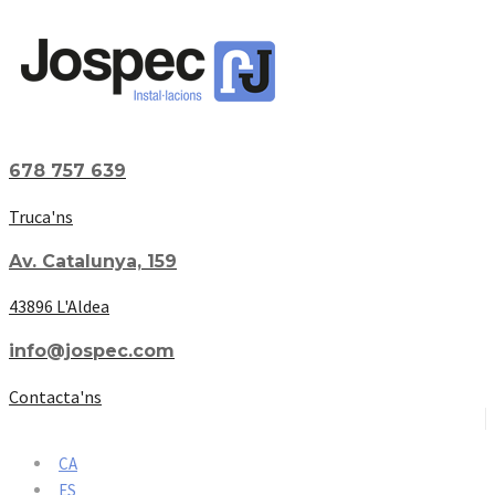
678 757 639
Truca'ns
Av. Catalunya, 159
43896 L'Aldea
info@jospec.com
Contacta'ns
CA
ES