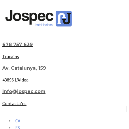
678 757 639
Truca'ns
Av. Catalunya, 159
43896 L'Aldea
info@jospec.com
Contacta'ns
CA
ES