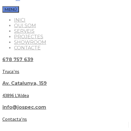
MENÚ
INICI
QUI SOM
SERVEIS
PROJECTES
SHOWROOM
CONTACTE
678 757 639
Truca'ns
Av. Catalunya, 159
43896 L'Aldea
info@jospec.com
Contacta'ns