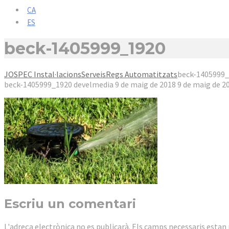
CA
ES
beck-1405999_1920
JOSPEC Instal·lacions
Serveis
Regs Automatitzats
beck-1405999
beck-1405999_1920
develmedia
9 de maig de 2018
9 de maig de 2
Escriu un comentari
L'adreça electrònica no es publicarà.
Els camps necessaris esta