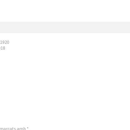
_1920
018
n marcats amb
*