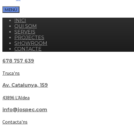
MENÚ
INICI
QUI SOM
SERVEIS
PROJECTES
SHOWROOM
CONTACTE
678 757 639
Truca'ns
Av. Catalunya, 159
43896 L'Aldea
info@jospec.com
Contacta'ns