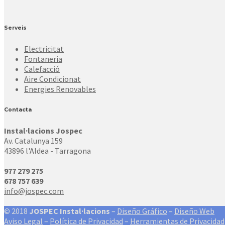
Serveis
Electricitat
Fontaneria
Calefacció
Aire Condicionat
Energies Renovables
Contacta
Instal·lacions Jospec
Av. Catalunya 159
43896 l'Aldea - Tarragona
977 279 275
678 757 639
info@jospec.com
© 2018
JOSPEC Instal·lacions
–
Diseño Gráfico
–
Diseño Web
Aviso Legal
–
Política de Privacidad
–
Herramientas de Privacidad