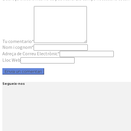
Tu comentario
*
Nom i cognom
*
Adreça de Correu Electrònic
*
Lloc Web
Segueix-nos