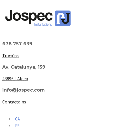
678 757 639
Truca'ns
Av. Catalunya, 159
43896 L'Aldea
info@jospec.com
Contacta'ns
CA
ES