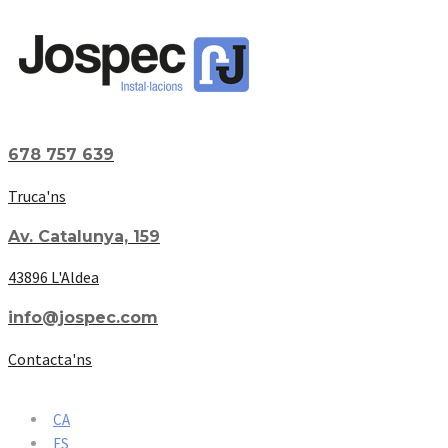
678 757 639
Truca'ns
Av. Catalunya, 159
43896 L'Aldea
info@jospec.com
Contacta'ns
CA
ES