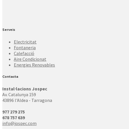
Serveis
Electricitat
Fontaneria
Calefacció
Aire Condicionat
Energies Renovables
Contacta
Instal·lacions Jospec
Av. Catalunya 159
43896 l'Aldea - Tarragona
977 279 275
678 757 639
info@jospec.com