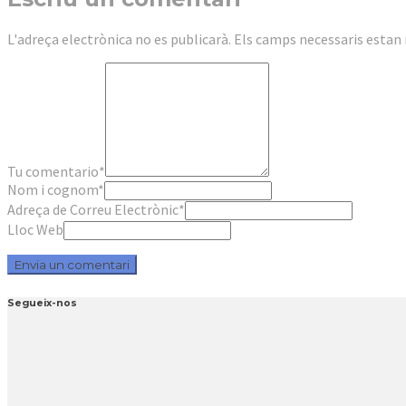
L'adreça electrònica no es publicarà.
Els camps necessaris esta
Tu comentario
*
Nom i cognom
*
Adreça de Correu Electrònic
*
Lloc Web
Segueix-nos