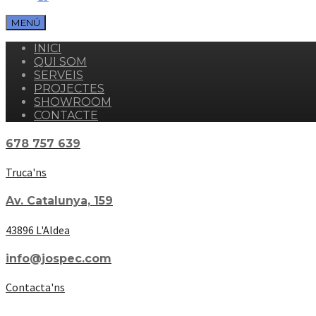
MENÚ
INICI
QUI SOM
SERVEIS
PROJECTES
SHOWROOM
CONTACTE
678 757 639
Truca'ns
Av. Catalunya, 159
43896 L'Aldea
info@jospec.com
Contacta'ns