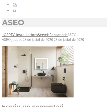
CA
ES
ASEO
JOSPEC Instal·lacions
Serveis
Fontaneria
ASEO
ASEO
jospec
23 de juliol de 2020
23 de juliol de 2020
Escriu un comentari