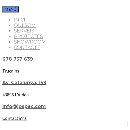
MENÚ
INICI
QUI SOM
SERVEIS
PROJECTES
SHOWROOM
CONTACTE
678 757 639
Truca'ns
Av. Catalunya, 159
43896 L'Aldea
info@jospec.com
Contacta'ns