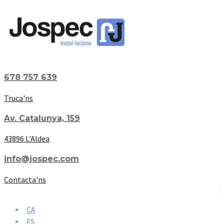
678 757 639
Truca'ns
Av. Catalunya, 159
43896 L'Aldea
info@jospec.com
Contacta'ns
CA
ES