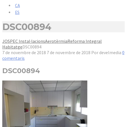
CA
ES
DSC00894
JOSPEC Instal·lacions
Aerotèrmia
Reforma Integral
Habitatge
DSC00894
7 de novembre de 2018
7 de novembre de 2018
Por
develmedia
0
comentaris
DSC00894