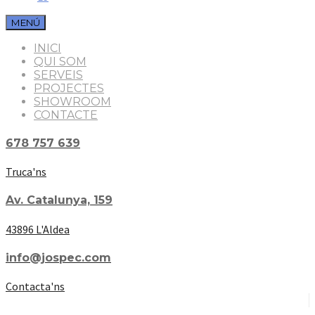
MENÚ
INICI
QUI SOM
SERVEIS
PROJECTES
SHOWROOM
CONTACTE
678 757 639
Truca'ns
Av. Catalunya, 159
43896 L'Aldea
info@jospec.com
Contacta'ns