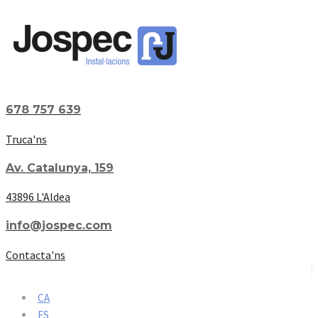
678 757 639
Truca'ns
Av. Catalunya, 159
43896 L'Aldea
info@jospec.com
Contacta'ns
CA
ES