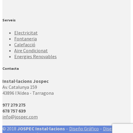
Serveis
Electricitat
Fontaneria
Calefacció
Aire Condicionat
Energies Renovables
Contacta
Instal·lacions Jospec
Av. Catalunya 159
43896 l'Aldea - Tarragona
977 279 275
678 757 639
info@jospec.com
© 2018
JOSPEC Instal·lacions
–
Diseño Gráfico
–
Diseño Web