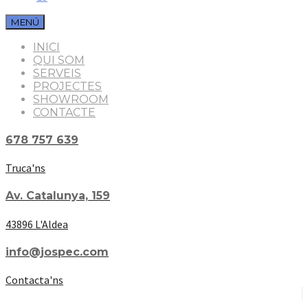
MENÚ
INICI
QUI SOM
SERVEIS
PROJECTES
SHOWROOM
CONTACTE
678 757 639
Truca'ns
Av. Catalunya, 159
43896 L'Aldea
info@jospec.com
Contacta'ns