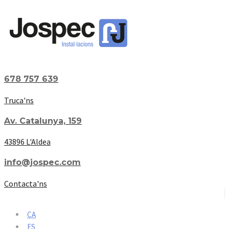
678 757 639
Truca'ns
Av. Catalunya, 159
43896 L'Aldea
info@jospec.com
Contacta'ns
CA
ES