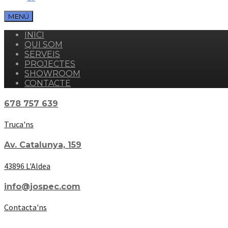
MENÚ
INICI
QUI SOM
SERVEIS
PROJECTES
SHOWROOM
CONTACTE
678 757 639
Truca'ns
Av. Catalunya, 159
43896 L'Aldea
info@jospec.com
Contacta'ns