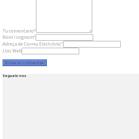
Tu comentario
*
Nom i cognom
*
Adreça de Correu Electrònic
*
Lloc Web
Segueix-nos