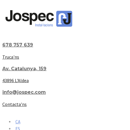
678 757 639
Truca'ns
Av. Catalunya, 159
43896 L'Aldea
info@jospec.com
Contacta'ns
CA
ES