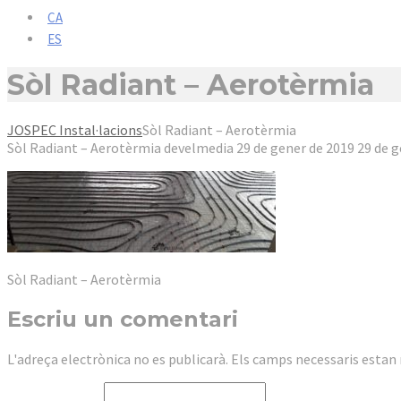
CA
ES
Sòl Radiant – Aerotèrmia
JOSPEC Instal·lacions
Sòl Radiant – Aerotèrmia
Sòl Radiant – Aerotèrmia
develmedia
29 de gener de 2019
29 de g
Sòl Radiant – Aerotèrmia
Escriu un comentari
L'adreça electrònica no es publicarà.
Els camps necessaris esta