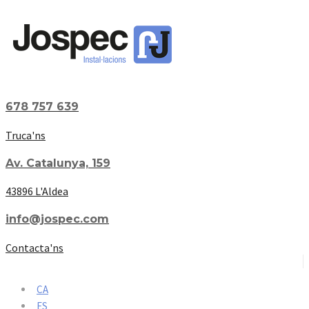
678 757 639
Truca'ns
Av. Catalunya, 159
43896 L'Aldea
info@jospec.com
Contacta'ns
CA
ES