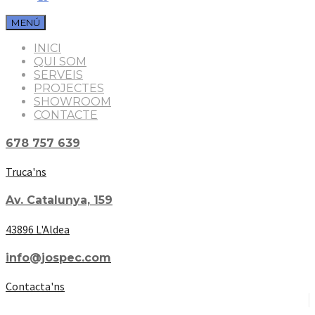
MENÚ
INICI
QUI SOM
SERVEIS
PROJECTES
SHOWROOM
CONTACTE
678 757 639
Truca'ns
Av. Catalunya, 159
43896 L'Aldea
info@jospec.com
Contacta'ns