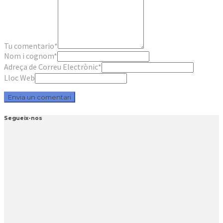
Tu comentario
*
Nom i cognom
*
Adreça de Correu Electrònic
*
Lloc Web
Segueix-nos