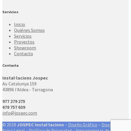
Servicios
Inicio
Quiénes Somos
Servicios
Proyectos
Showroom
Contacto
Contacta
Instal·lacions Jospec
Av. Catalunya 159
43896 l'Aldea - Tarragona
977 279 275
678 757 639
info@jospec.com
© 2018
JOSPEC Instal·lacions
–
Diseño Gráfico
–
Diseño Web
Aviso Legal
–
Política de Privacidad
–
Herramientas de