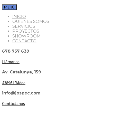
MENÚ
INICIO
QUIÉNES SOMOS
SERVICIOS
PROYECTOS
SHOWROOM
CONTACTO
678 757 639
Llámanos
Av. Catalunya, 159
43896 L'Aldea
info@jospec.com
Contáctanos