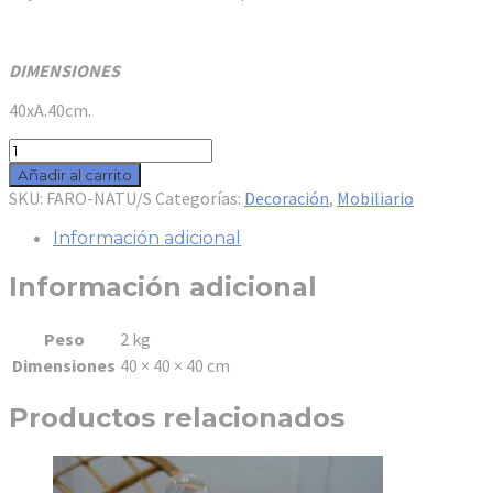
DIMENSIONES
40xA.40cm.
FAROL
S
Añadir al carrito
NATURAL
SKU:
FARO-NATU/S
Categorías:
Decoración
,
Mobiliario
RIVIERA
cantidad
Información adicional
Información adicional
Peso
2 kg
Dimensiones
40 × 40 × 40 cm
Productos relacionados