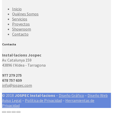
Inicio
Quiénes Somos
Servicios
Proyectos
Showroom
Contacto
Contacta
Instal·lacions Jospec
Av. Catalunya 159
43896 l'Aldea - Tarragona
977 279 275
678 757 639
info@jospec.com
© 2018
JOSPEC Instal·lacions
–
Diseño Gráfico
–
Diseño Web
Aviso Legal
–
Política de Privacidad
–
Herramientas de
Privacidad