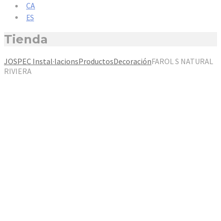
CA
ES
Tienda
JOSPEC Instal·lacions
Productos
Decoración
FAROL S NATURAL
RIVIERA